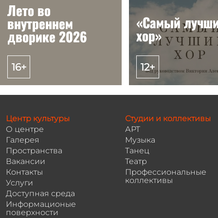
Лето во
Лето во
«Самый лучш
«Самый лучш
внутреннем
внутреннем
хор»
хор»
дворике 2026
дворике 2026
16+
16+
12+
12+
Центр культуры
Студии и коллективы
О центре
АРТ
Галерея
Музыка
Пространства
Танец
Вакансии
Театр
Контакты
Профессиональные
коллективы
Услуги
Доступная среда
Информационые
поверхности