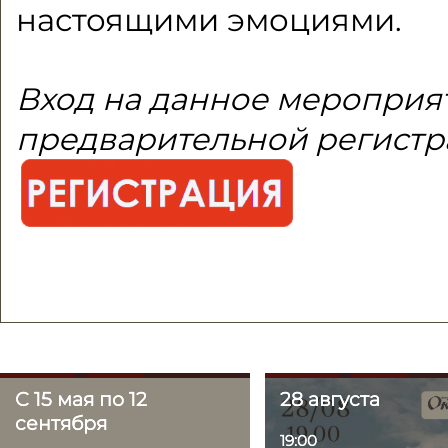
настоящими эмоциями.
Вход на данное мероприя
предварительной регистр
С 15 мая по 12
С 15 мая по 12
28 августа
28 августа
сентября
сентября
19:00
19:00