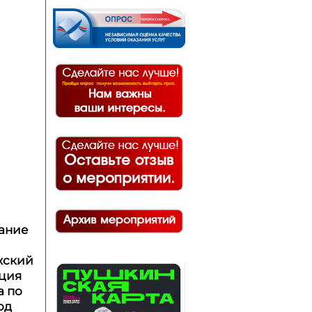
вание
жский
ация
а по
од