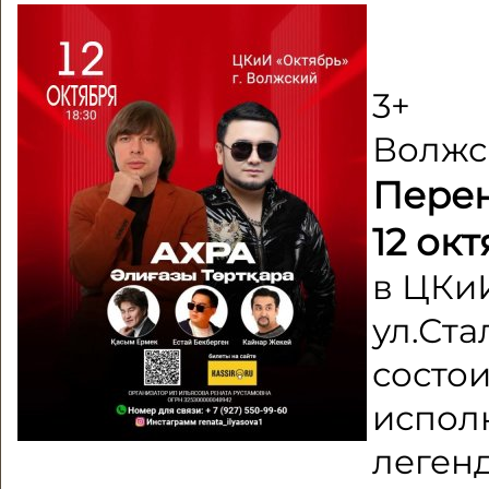
3+
Волжск
Перен
12 окт
в ЦКиИ
ул.Ста
состои
испол
леген