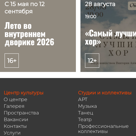
С 15 мая по 12
С 15 мая по 12
28 августа
28 августа
сентября
сентября
19:00
19:00
Лето во
Лето во
«Самый лучш
«Самый лучш
внутреннем
внутреннем
хор»
хор»
дворике 2026
дворике 2026
16+
16+
12+
12+
Центр культуры
Студии и коллективы
О центре
АРТ
Галерея
Музыка
Пространства
Танец
Вакансии
Театр
Контакты
Профессиональные
коллективы
Услуги