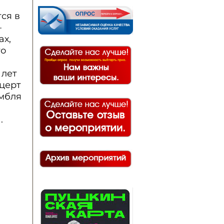
ся в
—
ах,
то
 лет
церт
амбля
.