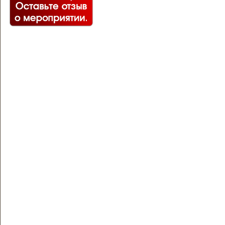
Предоставляем в аренду с
зал в г. Волжском, Волгогр
концертов, спектаклей, се
юбилеев, мастер-классов.
- Обновленный удобный зал
- Цифровая светодиодная ку
- Обновленный мощный зв
- Гибкий расчет стоимости;
- Кассы.