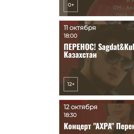
0+
0+
11 октября
11 октября
18:00
18:00
ПЕРЕНОС! Sagdat&Ku
ПЕРЕНОС! Sagdat&Ku
Казахстан
Казахстан
12+
12+
12 октября
12 октября
18:30
18:30
Концерт "АХРА" Пере
Концерт "АХРА" Пере