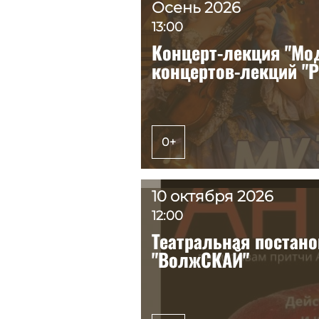
Осень 2026
Осень 2026
13:00
13:00
Концерт-лекция "Мо
Концерт-лекция "Мо
концертов-лекций "P
концертов-лекций "P
0+
0+
10 октября 2026
10 октября 2026
12:00
12:00
Театральная постано
Театральная постано
"ВолжСКАЙ"
"ВолжСКАЙ"