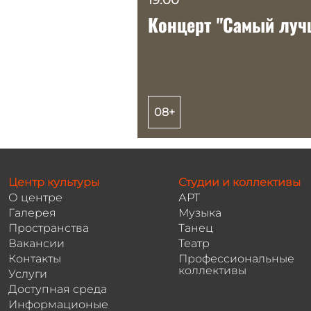
Концерт "Самый луч
Концерт "Самый луч
08+
08+
Центр культуры
Студии и коллективы
О центре
АРТ
Галерея
Музыка
Пространства
Танец
Вакансии
Театр
Контакты
Профессиональные
коллективы
Услуги
Доступная среда
Информационые